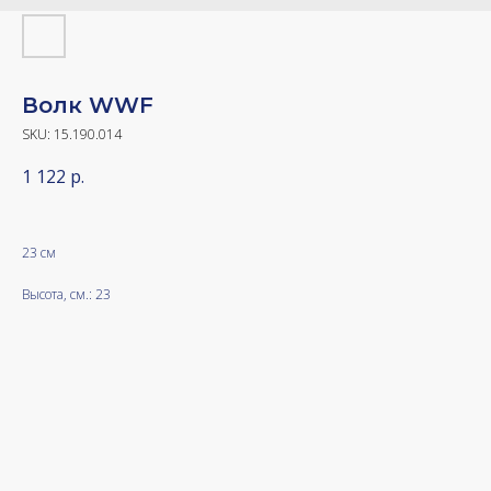
Волк WWF
SKU:
15.190.014
1 122
р.
23 см
Высота, см.: 23