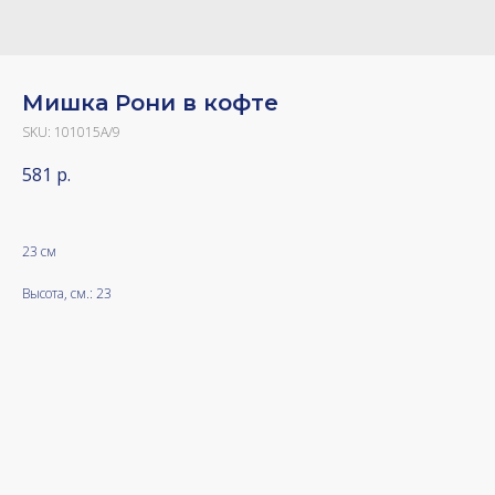
Мишка Рони в кофте
SKU:
101015A/9
581
р.
23 см
Высота, см.: 23